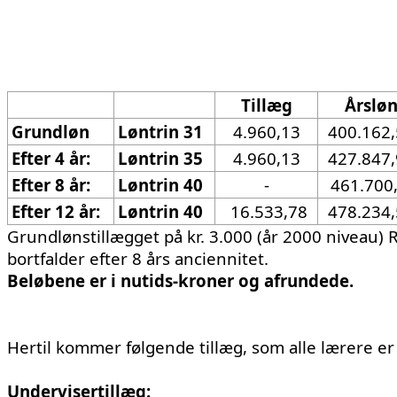
Tillæg
Årslø
Grundløn
Løntrin 31
4.960,13
400.162
Efter 4 år:
Løntrin 35
4.960,13
427.847
Efter 8 år:
Løntrin 40
-
461.700
Efter 12 år:
Løntrin 40
16.533,78
478.234
Grundlønstillægget på kr. 3.000 (år 2000 niveau) Re
bortfalder efter 8 års anciennitet.
Beløbene er i nutids-kroner og 
Hertil kommer følgende tillæg, som alle lærere
Undervisertillæg: