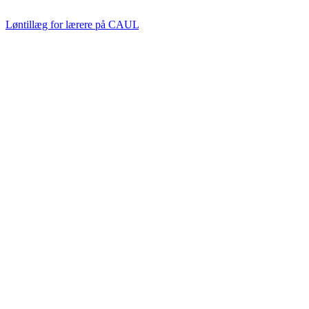
Løntillæg for lærere på CAUL