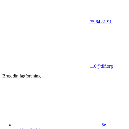
75 64 81 91
110@dlf.org
Brug din fagforening
Se